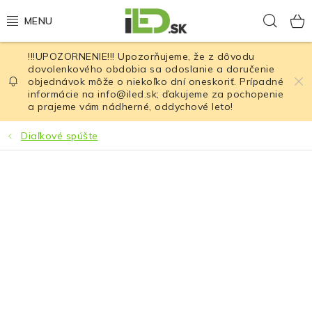
Prejsť
Hľad
na
obsah
!!!UPOZORNENIE!!! Upozorňujeme, že z dôvodu
LED osvetlenie
dovolenkového obdobia sa odoslanie a doručenie
objednávok môže o niekoľko dní oneskoriť. Prípadné
informácie na info@iled.sk; ďakujeme za pochopenie
LED baterky
a prajeme vám nádherné, oddychové leto!
LED čelovky
Diaľkové spúšte
Cyklistické osvetlenie
Akumulátory a batérie
Nabíjačky
Nože