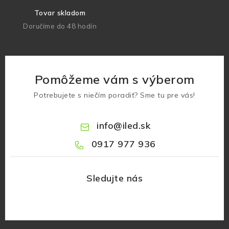
Tovar skladom
Doručíme do 48 hodín
Pomôžeme vám s výberom
Potrebujete s niečím poradiť? Sme tu pre vás!
info
@
iled.sk
0917 977 936
Z