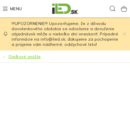
Prejsť
Hľad
na
obsah
!!!UPOZORNENIE!!! Upozorňujeme, že z dôvodu
LED osvetlenie
dovolenkového obdobia sa odoslanie a doručenie
objednávok môže o niekoľko dní oneskoriť. Prípadné
informácie na info@iled.sk; ďakujeme za pochopenie
LED baterky
a prajeme vám nádherné, oddychové leto!
LED čelovky
Diaľkové spúšte
Cyklistické osvetlenie
Akumulátory a batérie
Nabíjačky
Nože