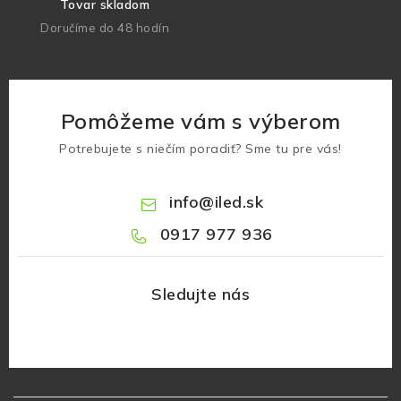
Tovar skladom
Doručíme do 48 hodín
Pomôžeme vám s výberom
Potrebujete s niečím poradiť? Sme tu pre vás!
info
@
iled.sk
0917 977 936
Z