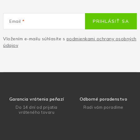
Email
PRIHLÁSIŤ SA
Vložením e-mailu súhlasíte s
podmienkami ochrany osobných
údajov
Garancia vrátenia peňazí
Odborné poradenstvo
Do 14 dní od prijatia
Radi vám poradíme
vráteného tovaru