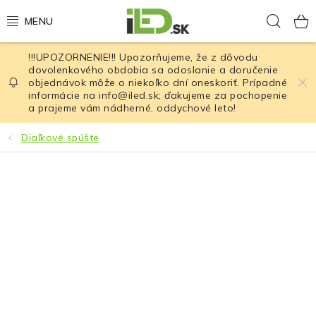
Prejsť
Hľad
na
obsah
!!!UPOZORNENIE!!! Upozorňujeme, že z dôvodu
LED osvetlenie
dovolenkového obdobia sa odoslanie a doručenie
objednávok môže o niekoľko dní oneskoriť. Prípadné
informácie na info@iled.sk; ďakujeme za pochopenie
LED baterky
a prajeme vám nádherné, oddychové leto!
LED čelovky
Diaľkové spúšte
Cyklistické osvetlenie
Akumulátory a batérie
Nabíjačky
Nože