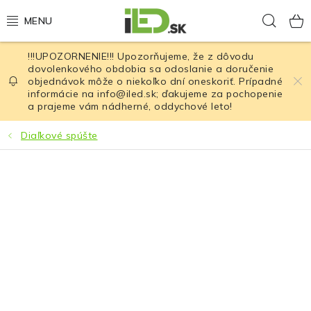
Prejsť
Hľad
na
obsah
!!!UPOZORNENIE!!! Upozorňujeme, že z dôvodu
LED osvetlenie
dovolenkového obdobia sa odoslanie a doručenie
objednávok môže o niekoľko dní oneskoriť. Prípadné
informácie na info@iled.sk; ďakujeme za pochopenie
LED baterky
a prajeme vám nádherné, oddychové leto!
LED čelovky
Diaľkové spúšte
Cyklistické osvetlenie
Akumulátory a batérie
Nabíjačky
Nože