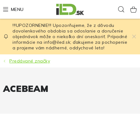
Prejsť
Hľad
na
obsah
!!!UPOZORNENIE!!! Upozorňujeme, že z dôvodu
LED osvetlenie
dovolenkového obdobia sa odoslanie a doručenie
objednávok môže o niekoľko dní oneskoriť. Prípadné
informácie na info@iled.sk; ďakujeme za pochopenie
LED baterky
a prajeme vám nádherné, oddychové leto!
LED čelovky
Predávané značky
Cyklistické osvetlenie
ACEBEAM
Akumulátory a batérie
Nabíjačky
Nože