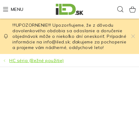
Prejsť
Hľad
na
obsah
!!!UPOZORNENIE!!! Upozorňujeme, že z dôvodu
LED osvetlenie
dovolenkového obdobia sa odoslanie a doručenie
objednávok môže o niekoľko dní oneskoriť. Prípadné
informácie na info@iled.sk; ďakujeme za pochopenie
LED baterky
a prajeme vám nádherné, oddychové leto!
LED čelovky
HC séria (Bežné použitie)
Cyklistické osvetlenie
Akumulátory a batérie
Nabíjačky
Nože