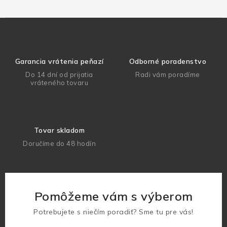
Garancia vrátenia peňazí
Odborné poradenstvo
Do 14 dní od prijatia
Radi vám poradíme
vráteného tovaru
Tovar skladom
Doručíme do 48 hodín
Pomôžeme vám s výberom
Potrebujete s niečím poradiť? Sme tu pre vás!