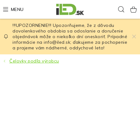
Prejsť
Hľad
na
obsah
!!!UPOZORNENIE!!! Upozorňujeme, že z dôvodu
LED osvetlenie
dovolenkového obdobia sa odoslanie a doručenie
objednávok môže o niekoľko dní oneskoriť. Prípadné
informácie na info@iled.sk; ďakujeme za pochopenie
LED baterky
a prajeme vám nádherné, oddychové leto!
LED čelovky
Čelovky podľa výrobcu
Cyklistické osvetlenie
Akumulátory a batérie
Nabíjačky
Nože