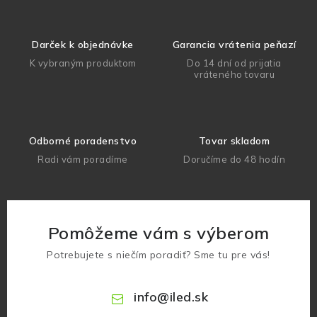
Darček k objednávke
Garancia vrátenia peňazí
K vybraným produktom
Do 14 dní od prijatia
vráteného tovaru
Odborné poradenstvo
Tovar skladom
Radi vám poradíme
Doručíme do 48 hodín
Pomôžeme vám s výberom
Potrebujete s niečím poradiť? Sme tu pre vás!
info
@
iled.sk