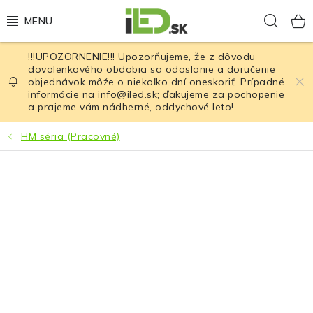
Prejsť
Hľad
na
obsah
!!!UPOZORNENIE!!! Upozorňujeme, že z dôvodu
LED osvetlenie
dovolenkového obdobia sa odoslanie a doručenie
objednávok môže o niekoľko dní oneskoriť. Prípadné
informácie na info@iled.sk; ďakujeme za pochopenie
LED baterky
a prajeme vám nádherné, oddychové leto!
LED čelovky
HM séria (Pracovné)
Cyklistické osvetlenie
Akumulátory a batérie
Nabíjačky
Nože