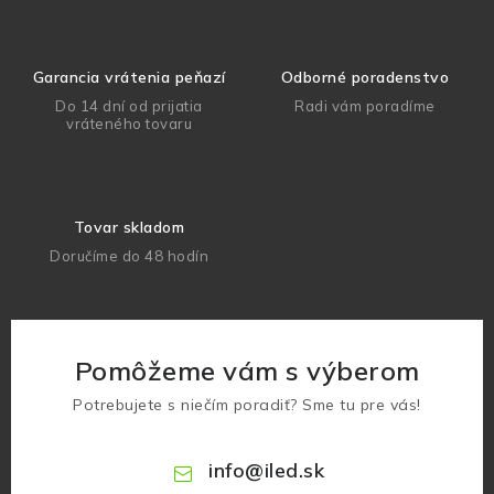
Garancia vrátenia peňazí
Odborné poradenstvo
Do 14 dní od prijatia
Radi vám poradíme
vráteného tovaru
Tovar skladom
Doručíme do 48 hodín
Pomôžeme vám s výberom
Potrebujete s niečím poradiť? Sme tu pre vás!
info
@
iled.sk