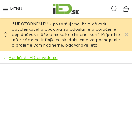
Prejsť
Hľad
na
obsah
!!!UPOZORNENIE!!! Upozorňujeme, že z dôvodu
LED osvetlenie
dovolenkového obdobia sa odoslanie a doručenie
objednávok môže o niekoľko dní oneskoriť. Prípadné
informácie na info@iled.sk; ďakujeme za pochopenie
LED baterky
a prajeme vám nádherné, oddychové leto!
LED čelovky
Pouličné LED osvetlenie
Cyklistické osvetlenie
Akumulátory a batérie
Nabíjačky
Nože