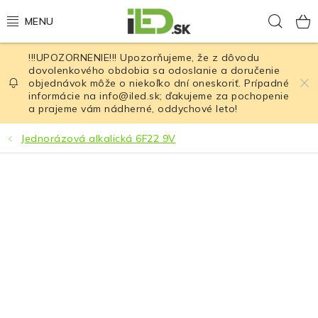
Prejsť
Hľad
na
obsah
!!!UPOZORNENIE!!! Upozorňujeme, že z dôvodu
LED osvetlenie
dovolenkového obdobia sa odoslanie a doručenie
objednávok môže o niekoľko dní oneskoriť. Prípadné
informácie na info@iled.sk; ďakujeme za pochopenie
LED baterky
a prajeme vám nádherné, oddychové leto!
LED čelovky
Jednorázová alkalická 6F22 9V
Cyklistické osvetlenie
Akumulátory a batérie
Nabíjačky
Nože