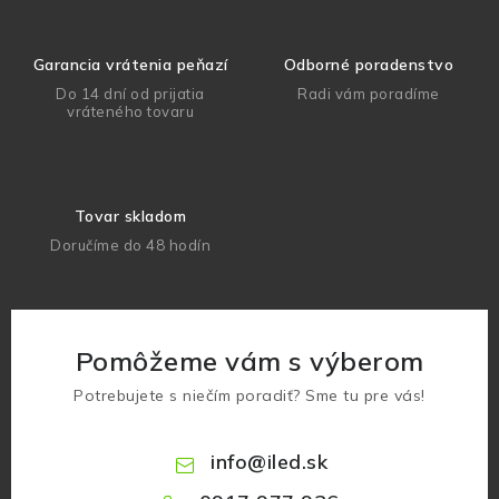
Garancia vrátenia peňazí
Odborné poradenstvo
Do 14 dní od prijatia
Radi vám poradíme
vráteného tovaru
Tovar skladom
Doručíme do 48 hodín
Pomôžeme vám s výberom
Potrebujete s niečím poradiť? Sme tu pre vás!
info
@
iled.sk