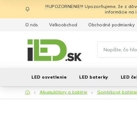
Prejsť
!!!UPOZORNENIE!!! Upozorňujeme, že z dôv
na
informácie na 
obsah
O nás
Veľkoobchod
Obchodné podmienky
LED osvetlenie
LED baterky
LED če
Domov
Akumulátory a batérie
Gombíkové batéri