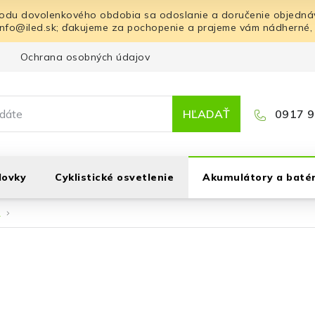
odu dovolenkového obdobia sa odoslanie a doručenie objednáv
info@iled.sk; ďakujeme za pochopenie a prajeme vám nádherné,
Ochrana osobných údajov
Blog
Kontakt
HĽADAŤ
0917 9
lovky
Cyklistické osvetlenie
Akumulátory a batér
e