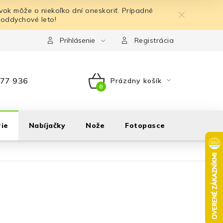
ok môže o niekoľko dní oneskoriť. Prípadné
 oddychové leto!
Prihlásenie
Registrácia
77 936
Prázdny košík
NÁKUPNÝ
KOŠÍK
ie
Nabíjačky
Nože
Fotopasce
Outdoor