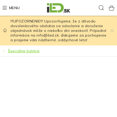
Prejsť
Hľad
na
obsah
!!!UPOZORNENIE!!! Upozorňujeme, že z dôvodu
LED osvetlenie
dovolenkového obdobia sa odoslanie a doručenie
objednávok môže o niekoľko dní oneskoriť. Prípadné
informácie na info@iled.sk; ďakujeme za pochopenie
LED baterky
a prajeme vám nádherné, oddychové leto!
LED čelovky
Špeciálne batérie
Cyklistické osvetlenie
Akumulátory a batérie
Nabíjačky
Nože