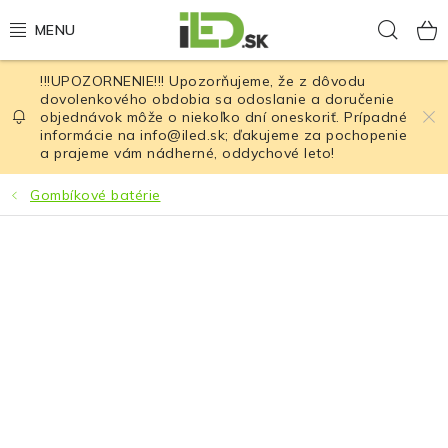
Prejsť
Hľad
na
obsah
!!!UPOZORNENIE!!! Upozorňujeme, že z dôvodu
LED osvetlenie
dovolenkového obdobia sa odoslanie a doručenie
objednávok môže o niekoľko dní oneskoriť. Prípadné
informácie na info@iled.sk; ďakujeme za pochopenie
LED baterky
a prajeme vám nádherné, oddychové leto!
LED čelovky
Gombíkové batérie
Cyklistické osvetlenie
Akumulátory a batérie
Nabíjačky
Nože