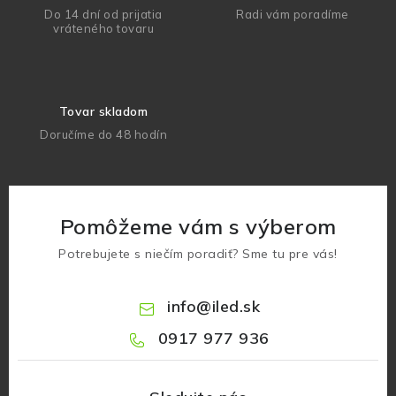
Do 14 dní od prijatia
Radi vám poradíme
vráteného tovaru
Tovar skladom
Doručíme do 48 hodín
Pomôžeme vám s výberom
Potrebujete s niečím poradiť? Sme tu pre vás!
info
@
iled.sk
0917 977 936