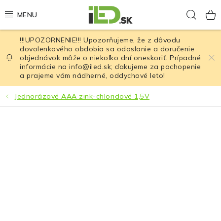
Prejsť
Hľad
na
obsah
!!!UPOZORNENIE!!! Upozorňujeme, že z dôvodu
LED osvetlenie
dovolenkového obdobia sa odoslanie a doručenie
objednávok môže o niekoľko dní oneskoriť. Prípadné
informácie na info@iled.sk; ďakujeme za pochopenie
LED baterky
a prajeme vám nádherné, oddychové leto!
LED čelovky
Jednorázové AAA zink-chloridové 1,5V
Cyklistické osvetlenie
Akumulátory a batérie
Nabíjačky
Nože