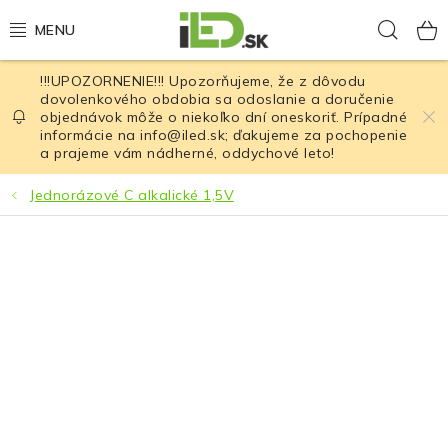
Prejsť
Hľad
na
obsah
!!!UPOZORNENIE!!! Upozorňujeme, že z dôvodu
LED osvetlenie
dovolenkového obdobia sa odoslanie a doručenie
objednávok môže o niekoľko dní oneskoriť. Prípadné
informácie na info@iled.sk; ďakujeme za pochopenie
LED baterky
a prajeme vám nádherné, oddychové leto!
LED čelovky
Jednorázové C alkalické 1,5V
Cyklistické osvetlenie
Akumulátory a batérie
Nabíjačky
Nože