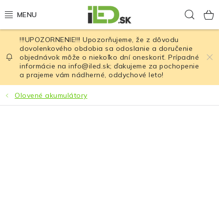
Prejsť
Hľad
na
obsah
!!!UPOZORNENIE!!! Upozorňujeme, že z dôvodu
LED osvetlenie
dovolenkového obdobia sa odoslanie a doručenie
objednávok môže o niekoľko dní oneskoriť. Prípadné
informácie na info@iled.sk; ďakujeme za pochopenie
LED baterky
a prajeme vám nádherné, oddychové leto!
LED čelovky
Olovené akumulátory
Cyklistické osvetlenie
Akumulátory a batérie
Nabíjačky
Nože