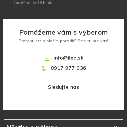
Doručíme do 48 hodín
Pomôžeme vám s výberom
Potrebujete s niečím poradiť? Sme tu pre vás!
info
@
iled.sk
0917 977 936
Z
á