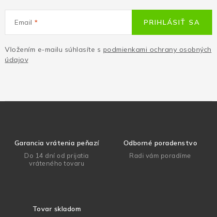
Email
PRIHLÁSIŤ SA
Vložením e-mailu súhlasíte s
podmienkami ochrany osobných
údajov
Garancia vrátenia peňazí
Odborné poradenstvo
Do 14 dní od prijatia
Radi vám poradíme
vráteného tovaru
Tovar skladom