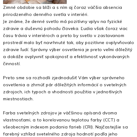
Fotopasce
Zimné obdobie sa blíži a s ním aj čoraz väčšia absencia
prirodzeného denného svetla v interiéri.
Outdoor
Je známe, že denné svetlo má pozitívny vplyv na fyzické
zdravie a duševnú pohodu človeka. Ľudia však čoraz viac
času trávia v interiéroch a preto by svetlo v zastavanom
Termovízie a nočné videnia
prostredí malo byť navrhnuté tak, aby pozitívne ovplyvňovalo
zdravie ľudí. Správny výber osvetlenia je preto veľmi dôležitý
Tip na darček
a dokáže ovplyvniť spokojnosť a efektívnosť vykonávaných
činností.
Výpredaj
Preto sme sa rozhodli zjednodušiť Vám výber správneho
osvetlenia a zhrnúť pár dôležitých informácií o svetelných
Značky
zdrojoch, ich typoch a vhodnosti použitia v jednotlivých
miestnostiach.
O nás
Veľkoobchod
Obchodné podmienky
Farba svetelných zdrojov je väčšinou opísaná dvoma
Ochrana osobných údajov
Blog
Kontakt
vlastnosťami, a to korelovanou teplotou farby (CCT) a
všeobecným indexom podania farieb (CRI). Najčastejšie sa
farebný vzhľad svetelného zdroja hodnotí podľa jeho