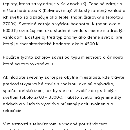
teploty, ktorá sa vyjadruje v Kelvinoch (K). Tepelné zdroje s
nižšou hodnotou K (Kelvinov) majú žltkastý farebný vzhľad a
ich svetlo sa označuje ako teplé. (napr. žiarovky s teplotou
2700K). Svetelné zdroje s vyššou hodnotou K (napr. okolo
6000 K) označujeme ako studené svetlo s mierne modrastým
vzhľadom. Existuje aj tretí typ známy ako denné svetlo, pre
ktorý je charakteristická hodnota okolo 4500 K.
Použitie týchto zdrojov závisí od typu miestnosti a činnosti,
ktoré sa tam vykonávajú.
Ak hľadáte svetelný zdroj pre obytné miestnosti, kde trávite
predovšetkým voľné chvíle s rodinou, ako sú obývačka,
spálňa, detská izba, tak by ste mali zvoliť zdroj s teplým
svetlom (okolo 2700 – 3300K). Takéto svetlo má jemne žltý
nádych a v ľuďoch vyvoláva príjemný pocit uvoľnenia a
relaxácie.
V miestnosti s televízorom je vhodné použiť viacero