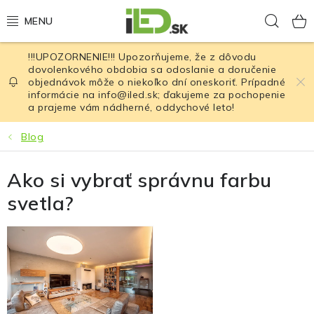
Prejsť
Hľad
na
obsah
!!!UPOZORNENIE!!! Upozorňujeme, že z dôvodu
LED osvetlenie
dovolenkového obdobia sa odoslanie a doručenie
objednávok môže o niekoľko dní oneskoriť. Prípadné
informácie na info@iled.sk; ďakujeme za pochopenie
LED baterky
a prajeme vám nádherné, oddychové leto!
LED čelovky
Blog
Cyklistické osvetlenie
Ako si vybrať správnu farbu
svetla?
Akumulátory a batérie
Nabíjačky
Nože