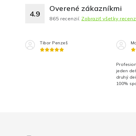
Overené zákazníkmi
4.9
865
recenzií.
Zobraziť všetky recenz
Tibor Penzeš
Ma
Profesion
jeden de
druhý de
100% spo