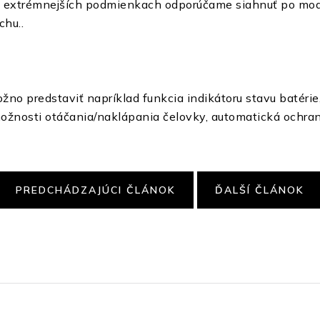
y v extrémnejších podmienkach odporúčame siahnuť po mod
chu..
no predstaviť napríklad funkcia indikátoru stavu batérie
ožnosti otáčania/naklápania čelovky, automatická ochrana
PREDCHÁDZAJÚCI ČLÁNOK
ĎALŠÍ ČLÁNOK