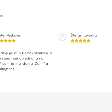
ie
tej Miškovič
Štefan Javorka
álny prístup ku zákazníkovi. V
ň ráno rom objednal a na
ň som to mal doma. Za mňa
kojnosť.