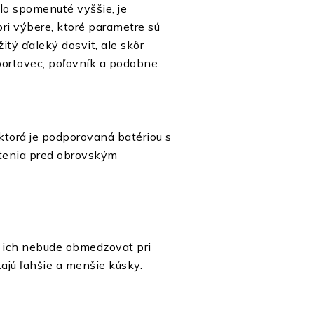
olo spomenuté vyššie, je
ri výbere, ktoré parametre sú
tý ďaleký dosvit, ale skôr
športovec, poľovník a podobne.
 ktorá je podporovaná batériou s
etenia pred obrovským
á ich nebude obmedzovať pri
tajú ľahšie a menšie kúsky.