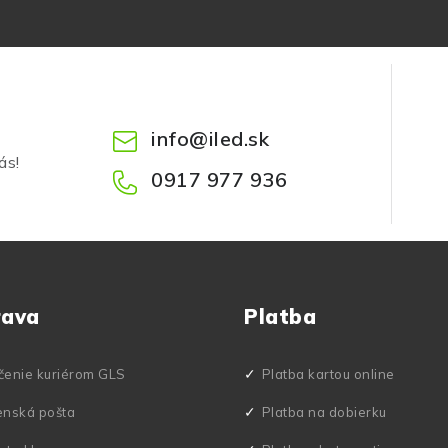
info
@
iled.sk
ás!
0917 977 936
rava
Platba
čenie kuriérom GLS
Platba kartou online
enská pošta
Platba na dobierku