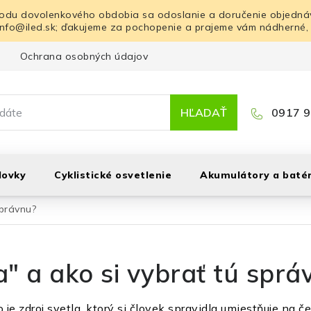
odu dovolenkového obdobia sa odoslanie a doručenie objednáv
info@iled.sk; ďakujeme za pochopenie a prajeme vám nádherné,
Ochrana osobných údajov
Blog
Kontakt
HĽADAŤ
0917 9
lovky
Cyklistické osvetlenie
Akumulátory a batér
správnu?
a" a ako si vybrať tú sprá
 je zdroj svetla, ktorý si človek spravidla umiestňuje na 