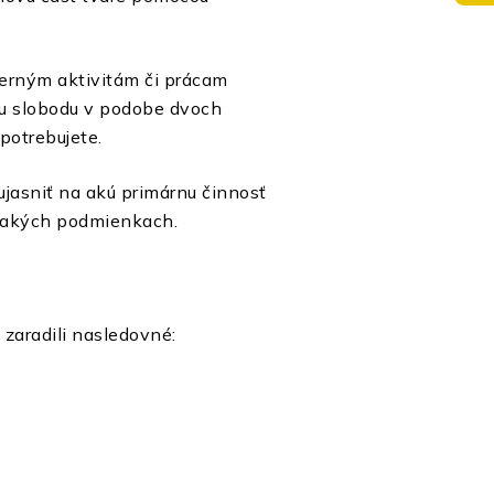
ečerným aktivitám či prácam
ku slobodu v podobe dvoch
 potrebujete.
ujasniť na akú primárnu činnosť
a v akých podmienkach.
e zaradili nasledovné: