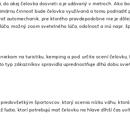
i, do akej čelovka dosvieti a je udávaný v metroch. Ako b
rimárnu činnosť bude čelovka využívaná a tomu podriadiť p
rať automechanik, pre ktorého pravdepodobne nie je dôleži
 lúča, možný zoom svetelného lúča, odolnosť a inú napr. 
 niekam na turistiku, kemping a pod. určite ocení čelovku,
to typ zákazníkov spravidla uprednostňuje dlhú dobu svi
predovšetkým športovcov, ktorý ocenia nízku váhu, ktor
 ľudia, ktorí potrebujú mať čelovku na hlave dlhší čas uví