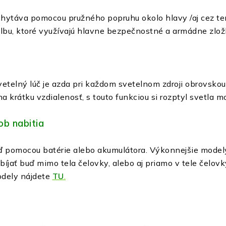
hytáva pomocou pružného popruhu okolo hlavy /aj cez teme
ilbu, ktoré využívajú hlavne bezpečnostné a armádne zlož
etelný lúč je azda pri každom svetelnom zdroji obrovskou
na krátku vzdialenosť, s touto funkciou si rozptyl svetla
ob nabitia
 pomocou batérie alebo akumulátora. Výkonnejšie modely 
bíjať buď mimo tela čelovky, alebo aj priamo v tele čelo
odely nájdete
TU
.