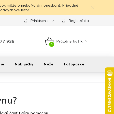
ok môže o niekoľko dní oneskoriť. Prípadné
 oddychové leto!
Prihlásenie
Registrácia
77 936
Prázdny košík
NÁKUPNÝ
KOŠÍK
ie
Nabíjačky
Nože
Fotopasce
Outdoor
vnu?
čelovú časť tváre pomocou