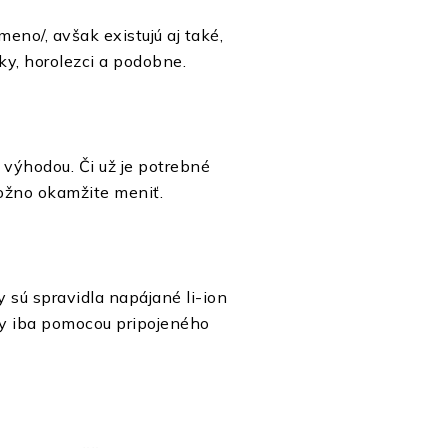
no/, avšak existujú aj také,
ky, horolezci a podobne.
 výhodou. Či už je potrebné
 možno okamžite meniť.
sú spravidla napájané li-ion
vky iba pomocou pripojeného