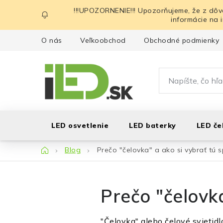
Prejsť
!!!UPOZORNENIE!!! Upozorňujeme, že z dôv
na
informácie na 
obsah
O nás
Veľkoobchod
Obchodné podmienky
LED osvetlenie
LED baterky
LED če
Domov
Blog
Prečo "čelovka" a ako si vybrať tú 
Prečo "čelovk
"Čelovka" alebo čelové svietidlo