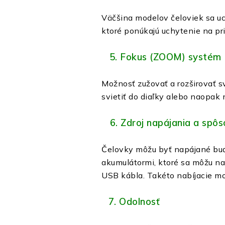
Väčšina modelov čeloviek sa uc
ktoré ponúkajú uchytenie na pr
5. Fokus (ZOOM) systém
Možnosť zužovať a rozširovať sv
svietiť do diaľky alebo naopak 
6. Zdroj napájania a spôs
Čelovky môžu byť napájané buď
akumulátormi, ktoré sa môžu na
USB kábla. Takéto nabíjacie m
7. Odolnosť