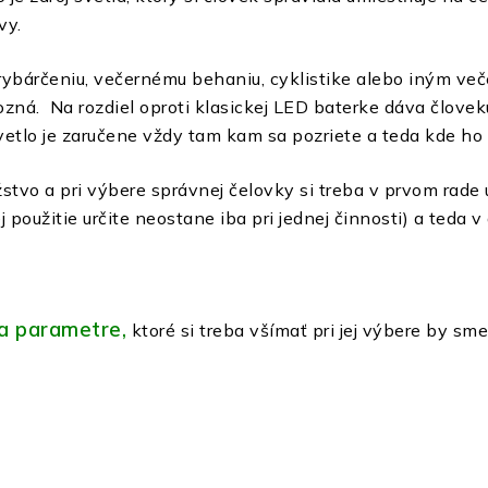
vy.
e, rybárčeniu, večernému behaniu, cyklistike alebo iným v
ozná. Na rozdiel oproti klasickej LED baterke dáva člove
vetlo je zaručene vždy tam kam sa pozriete a teda kde ho
stvo a pri výbere správnej čelovky si treba v prvom rade 
j použitie určite neostane iba pri jednej činnosti) a ted
a parametre,
ktoré si treba všímať pri jej výbere by sm