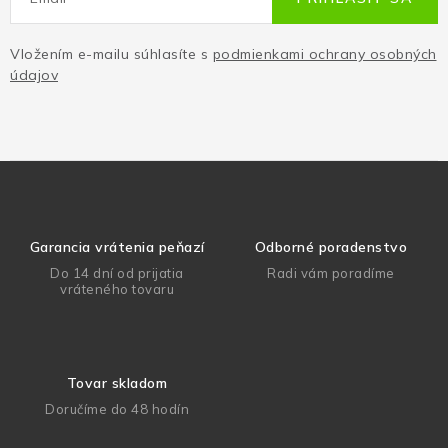
Vložením e-mailu súhlasíte s
podmienkami ochrany osobných
údajov
Garancia vrátenia peňazí
Odborné poradenstvo
Do 14 dní od prijatia
Radi vám poradíme
vráteného tovaru
Tovar skladom
Doručíme do 48 hodín