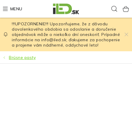
Prejsť
Hľad
na
obsah
!!!UPOZORNENIE!!! Upozorňujeme, že z dôvodu
LED osvetlenie
dovolenkového obdobia sa odoslanie a doručenie
objednávok môže o niekoľko dní oneskoriť. Prípadné
informácie na info@iled.sk; ďakujeme za pochopenie
LED baterky
a prajeme vám nádherné, oddychové leto!
LED čelovky
Brúsne pasty
Cyklistické osvetlenie
Akumulátory a batérie
Nabíjačky
Nože