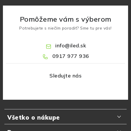
Pomôžeme vám s výberom
Potrebujete s niečím poradiť? Sme tu pre vás!
info
@
iled.sk
0917 977 936
Z
á
Všetko o nákupe
p
ä
Odporúčania zákazníkov