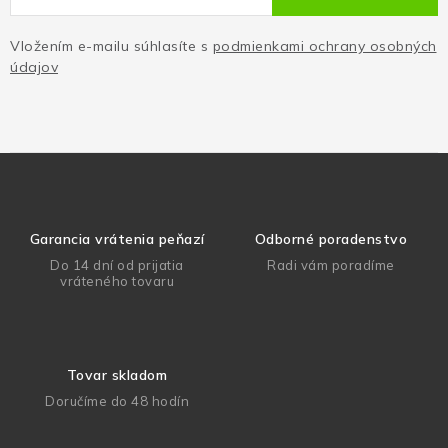
Vložením e-mailu súhlasíte s
podmienkami ochrany osobných
údajov
Garancia vrátenia peňazí
Odborné poradenstvo
Do 14 dní od prijatia
Radi vám poradíme
vráteného tovaru
Tovar skladom
Doručíme do 48 hodín