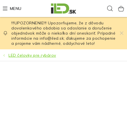
Prejsť
Hľad
na
obsah
!!!UPOZORNENIE!!! Upozorňujeme, že z dôvodu
LED osvetlenie
dovolenkového obdobia sa odoslanie a doručenie
objednávok môže o niekoľko dní oneskoriť. Prípadné
informácie na info@iled.sk; ďakujeme za pochopenie
LED baterky
a prajeme vám nádherné, oddychové leto!
LED čelovky
LED čelovky pre rybárov
Cyklistické osvetlenie
Akumulátory a batérie
Nabíjačky
Nože