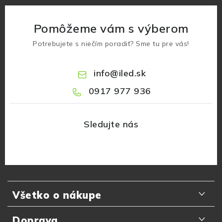
Pomôžeme vám s výberom
Potrebujete s niečím poradiť? Sme tu pre vás!
info
@
iled.sk
0917 977 936
Z
á
Všetko o nákupe
p
ä
Odporúčania zákazníkov
Doprava