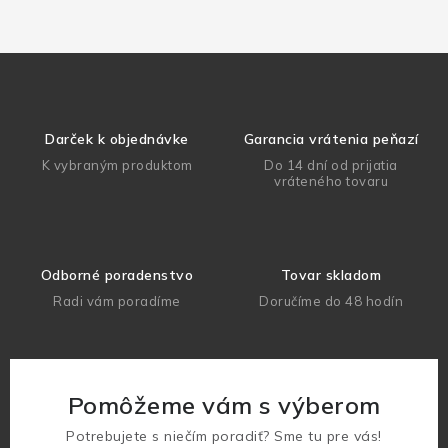
Darček k objednávke
Garancia vrátenia peňazí
K vybraným produktom
Do 14 dní od prijatia
vráteného tovaru
Odborné poradenstvo
Tovar skladom
Radi vám poradíme
Doručíme do 48 hodín
Pomôžeme vám s výberom
Potrebujete s niečím poradiť? Sme tu pre vás!