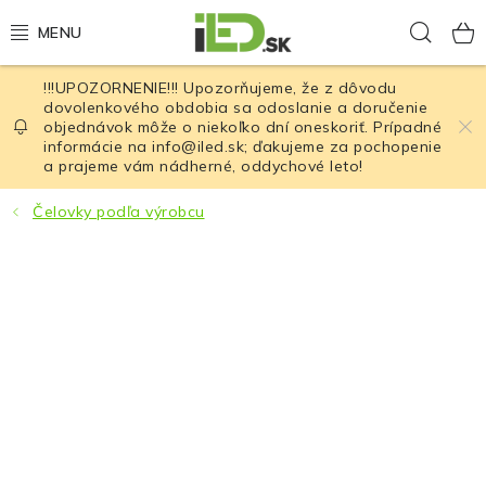
Prejsť
Hľad
na
obsah
!!!UPOZORNENIE!!! Upozorňujeme, že z dôvodu
LED osvetlenie
dovolenkového obdobia sa odoslanie a doručenie
objednávok môže o niekoľko dní oneskoriť. Prípadné
informácie na info@iled.sk; ďakujeme za pochopenie
LED baterky
a prajeme vám nádherné, oddychové leto!
LED čelovky
Čelovky podľa výrobcu
Cyklistické osvetlenie
Akumulátory a batérie
Nabíjačky
Nože