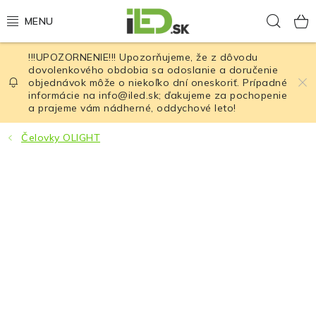
Prejsť
Hľad
na
obsah
!!!UPOZORNENIE!!! Upozorňujeme, že z dôvodu
LED osvetlenie
dovolenkového obdobia sa odoslanie a doručenie
objednávok môže o niekoľko dní oneskoriť. Prípadné
informácie na info@iled.sk; ďakujeme za pochopenie
LED baterky
a prajeme vám nádherné, oddychové leto!
LED čelovky
Čelovky OLIGHT
Cyklistické osvetlenie
Akumulátory a batérie
Nabíjačky
Nože