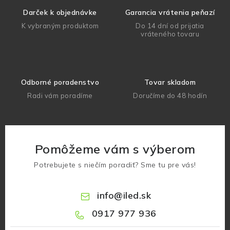
Darček k objednávke
Garancia vrátenia peňazí
K vybraným produktom
Do 14 dní od prijatia
vráteného tovaru
Odborné poradenstvo
Tovar skladom
Radi vám poradíme
Doručíme do 48 hodín
Pomôžeme vám s výberom
Potrebujete s niečím poradiť? Sme tu pre vás!
info
@
iled.sk
0917 977 936