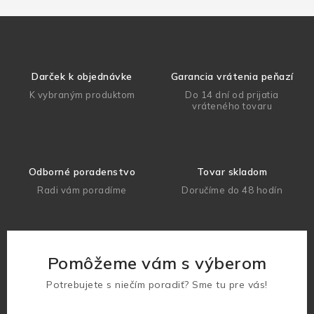
Darček k objednávke
Garancia vrátenia peňazí
K vybraným produktom
Do 14 dní od prijatia
vráteného tovaru
Odborné poradenstvo
Tovar skladom
Radi vám poradíme
Doručíme do 48 hodín
Pomôžeme vám s výberom
Potrebujete s niečím poradiť? Sme tu pre vás!