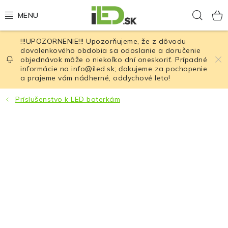
Prejsť
Hľad
na
obsah
!!!UPOZORNENIE!!! Upozorňujeme, že z dôvodu
LED osvetlenie
dovolenkového obdobia sa odoslanie a doručenie
objednávok môže o niekoľko dní oneskoriť. Prípadné
informácie na info@iled.sk; ďakujeme za pochopenie
LED baterky
a prajeme vám nádherné, oddychové leto!
LED čelovky
Príslušenstvo k LED baterkám
Cyklistické osvetlenie
Akumulátory a batérie
Nabíjačky
Nože