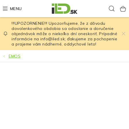
Prejsť
Hľad
na
obsah
!!!UPOZORNENIE!!! Upozorňujeme, že z dôvodu
LED osvetlenie
dovolenkového obdobia sa odoslanie a doručenie
objednávok môže o niekoľko dní oneskoriť. Prípadné
informácie na info@iled.sk; ďakujeme za pochopenie
LED baterky
a prajeme vám nádherné, oddychové leto!
LED čelovky
EMOS
Cyklistické osvetlenie
Akumulátory a batérie
Nabíjačky
Nože