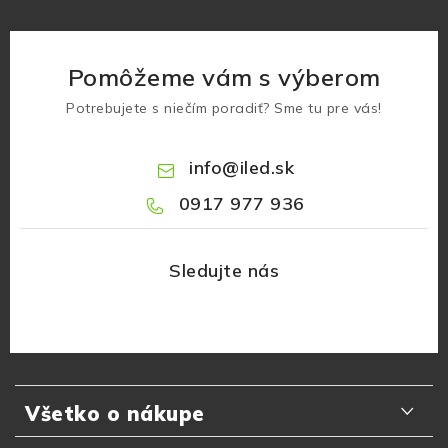
Pomôžeme vám s výberom
Potrebujete s niečím poradiť? Sme tu pre vás!
info
@
iled.sk
0917 977 936
Z
á
Všetko o nákupe
p