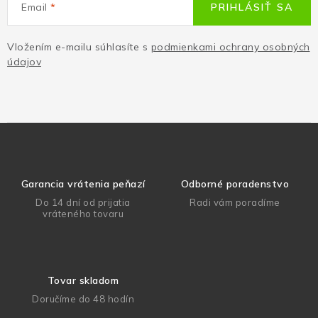
Email
PRIHLÁSIŤ SA
Vložením e-mailu súhlasíte s
podmienkami ochrany osobných
údajov
Garancia vrátenia peňazí
Odborné poradenstvo
Do 14 dní od prijatia
Radi vám poradíme
vráteného tovaru
Tovar skladom
Doručíme do 48 hodín