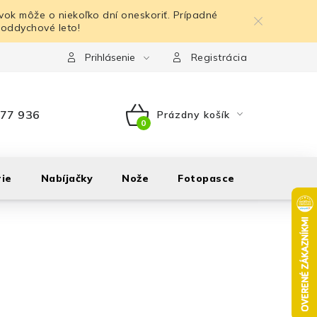
ok môže o niekoľko dní oneskoriť. Prípadné
 oddychové leto!
Prihlásenie
Registrácia
77 936
Prázdny košík
NÁKUPNÝ
KOŠÍK
ie
Nabíjačky
Nože
Fotopasce
Outdoor