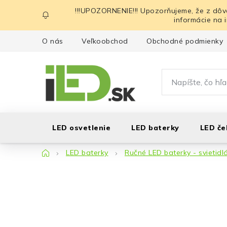
Prejsť
!!!UPOZORNENIE!!! Upozorňujeme, že z dôv
na
informácie na 
obsah
O nás
Veľkoobchod
Obchodné podmienky
LED osvetlenie
LED baterky
LED če
Domov
LED baterky
Ručné LED baterky - svietidl