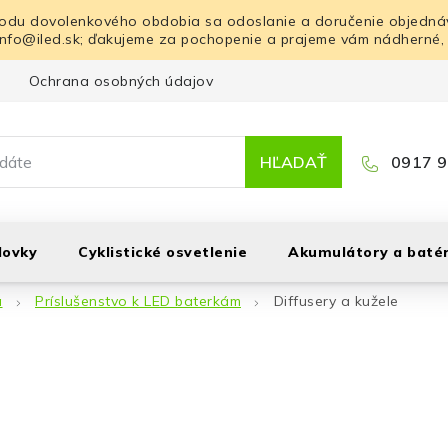
odu dovolenkového obdobia sa odoslanie a doručenie objednáv
info@iled.sk; ďakujeme za pochopenie a prajeme vám nádherné,
Ochrana osobných údajov
Blog
Kontakt
HĽADAŤ
0917 9
lovky
Cyklistické osvetlenie
Akumulátory a batér
á
Príslušenstvo k LED baterkám
Diffusery a kužele