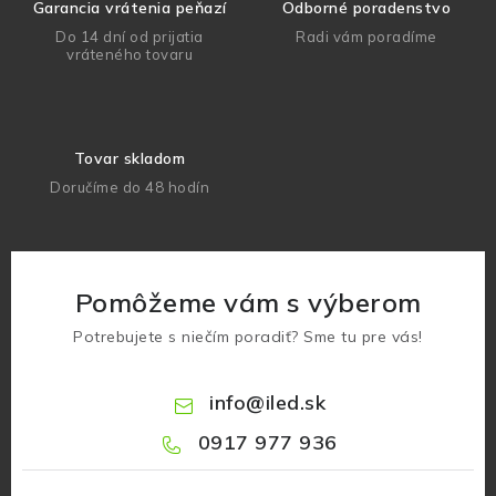
Garancia vrátenia peňazí
Odborné poradenstvo
Do 14 dní od prijatia
Radi vám poradíme
vráteného tovaru
Tovar skladom
Doručíme do 48 hodín
Pomôžeme vám s výberom
Potrebujete s niečím poradiť? Sme tu pre vás!
info
@
iled.sk
0917 977 936