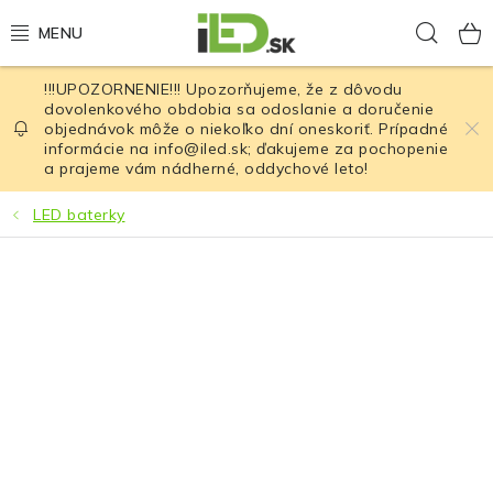
Prejsť
Hľad
na
obsah
!!!UPOZORNENIE!!! Upozorňujeme, že z dôvodu
LED osvetlenie
dovolenkového obdobia sa odoslanie a doručenie
objednávok môže o niekoľko dní oneskoriť. Prípadné
informácie na info@iled.sk; ďakujeme za pochopenie
LED baterky
a prajeme vám nádherné, oddychové leto!
LED čelovky
LED baterky
Cyklistické osvetlenie
Akumulátory a batérie
Nabíjačky
Nože