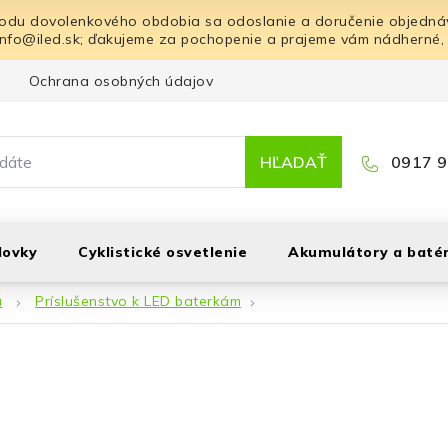
odu dovolenkového obdobia sa odoslanie a doručenie objednáv
info@iled.sk; ďakujeme za pochopenie a prajeme vám nádherné,
Ochrana osobných údajov
Blog
Kontakt
HĽADAŤ
0917 9
lovky
Cyklistické osvetlenie
Akumulátory a batér
á
Príslušenstvo k LED baterkám