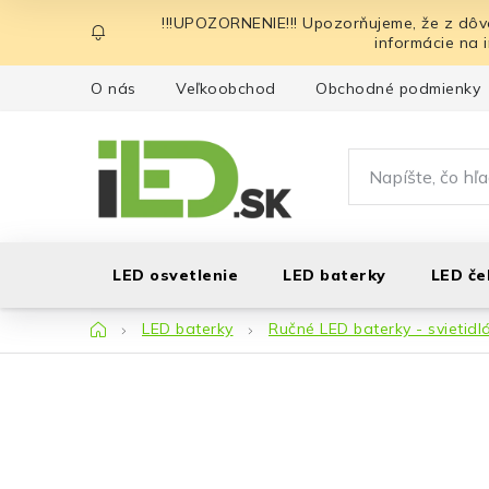
Prejsť
!!!UPOZORNENIE!!! Upozorňujeme, že z dôv
na
informácie na 
obsah
O nás
Veľkoobchod
Obchodné podmienky
LED osvetlenie
LED baterky
LED če
Domov
LED baterky
Ručné LED baterky - svietidl