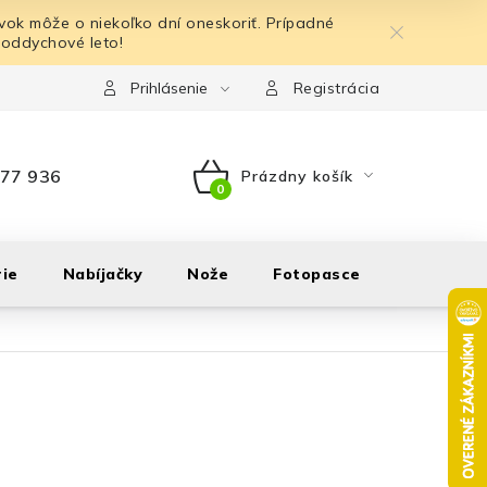
ok môže o niekoľko dní oneskoriť. Prípadné
 oddychové leto!
Prihlásenie
Registrácia
77 936
Prázdny košík
NÁKUPNÝ
KOŠÍK
ie
Nabíjačky
Nože
Fotopasce
Outdoor