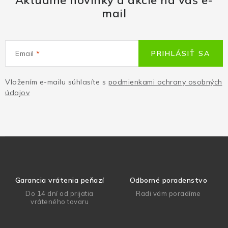
Aktuálne novinky a akcie na váš e-
mail
Email
PRIHLÁSIŤ SA
Vložením e-mailu súhlasíte s
podmienkami ochrany osobných
údajov
Garancia vrátenia peňazí
Odborné poradenstvo
Do 14 dní od prijatia
Radi vám poradíme
vráteného tovaru