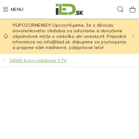
Prejsť
Hľad
na
obsah
!!!UPOZORNENIE!!! Upozorňujeme, že z dôvodu
LED osvetlenie
dovolenkového obdobia sa odoslanie a doručenie
objednávok môže o niekoľko dní oneskoriť. Prípadné
informácie na info@iled.sk; ďakujeme za pochopenie
LED baterky
a prajeme vám nádherné, oddychové leto!
LED čelovky
16340 li-ion nabíjacia 3,7V
Cyklistické osvetlenie
Akumulátory a batérie
Nabíjačky
Nože