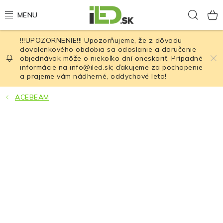
Prejsť
Hľad
na
obsah
!!!UPOZORNENIE!!! Upozorňujeme, že z dôvodu
LED osvetlenie
dovolenkového obdobia sa odoslanie a doručenie
objednávok môže o niekoľko dní oneskoriť. Prípadné
informácie na info@iled.sk; ďakujeme za pochopenie
LED baterky
a prajeme vám nádherné, oddychové leto!
LED čelovky
ACEBEAM
Cyklistické osvetlenie
Akumulátory a batérie
Nabíjačky
Nože