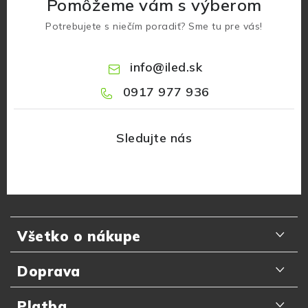
Pomôžeme vám s výberom
Potrebujete s niečím poradiť? Sme tu pre vás!
info
@
iled.sk
0917 977 936
Z
á
Všetko o nákupe
p
ä
Odporúčania zákazníkov
Doprava
t
Najčastejšie otázky
i
Doručenie kuriérom GLS
Platba