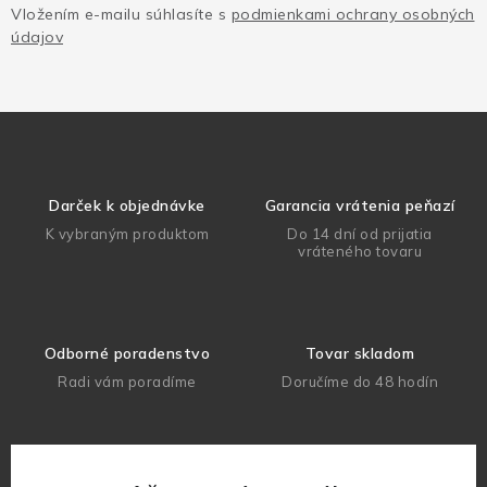
Vložením e-mailu súhlasíte s
podmienkami ochrany osobných
údajov
Darček k objednávke
Garancia vrátenia peňazí
K vybraným produktom
Do 14 dní od prijatia
vráteného tovaru
Odborné poradenstvo
Tovar skladom
Radi vám poradíme
Doručíme do 48 hodín