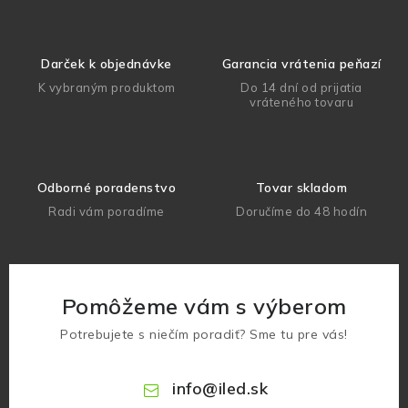
Darček k objednávke
Garancia vrátenia peňazí
K vybraným produktom
Do 14 dní od prijatia
vráteného tovaru
Odborné poradenstvo
Tovar skladom
Radi vám poradíme
Doručíme do 48 hodín
Pomôžeme vám s výberom
Potrebujete s niečím poradiť? Sme tu pre vás!
info
@
iled.sk