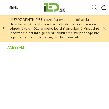
Prejsť
Hľad
na
obsah
!!!UPOZORNENIE!!! Upozorňujeme, že z dôvodu
LED osvetlenie
dovolenkového obdobia sa odoslanie a doručenie
objednávok môže o niekoľko dní oneskoriť. Prípadné
informácie na info@iled.sk; ďakujeme za pochopenie
LED baterky
a prajeme vám nádherné, oddychové leto!
LED čelovky
ACEBEAM
Cyklistické osvetlenie
Akumulátory a batérie
Nabíjačky
Nože