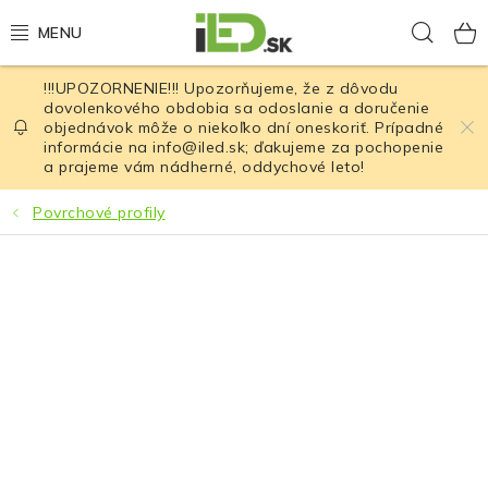
Prejsť
Hľad
na
obsah
!!!UPOZORNENIE!!! Upozorňujeme, že z dôvodu
LED osvetlenie
dovolenkového obdobia sa odoslanie a doručenie
objednávok môže o niekoľko dní oneskoriť. Prípadné
informácie na info@iled.sk; ďakujeme za pochopenie
LED baterky
a prajeme vám nádherné, oddychové leto!
LED čelovky
Povrchové profily
Cyklistické osvetlenie
Akumulátory a batérie
Nabíjačky
Nože