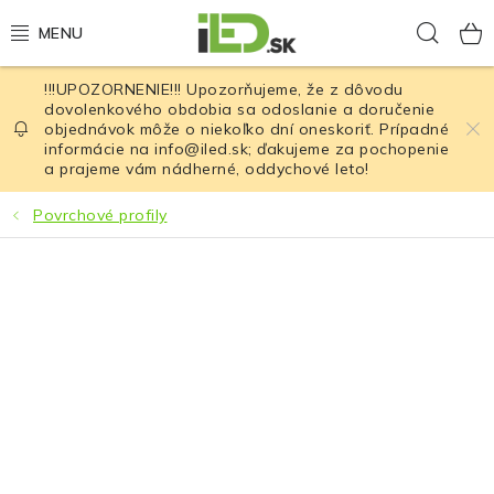
Prejsť
Hľad
na
obsah
!!!UPOZORNENIE!!! Upozorňujeme, že z dôvodu
LED osvetlenie
dovolenkového obdobia sa odoslanie a doručenie
objednávok môže o niekoľko dní oneskoriť. Prípadné
informácie na info@iled.sk; ďakujeme za pochopenie
LED baterky
a prajeme vám nádherné, oddychové leto!
LED čelovky
Povrchové profily
Cyklistické osvetlenie
Akumulátory a batérie
Nabíjačky
Nože