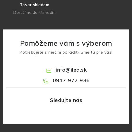
Tovar skladom
Doručíme do 48 hodín
Pomôžeme vám s výberom
Potrebujete s niečím poradiť? Sme tu pre vás!
info
@
iled.sk
0917 977 936
Z