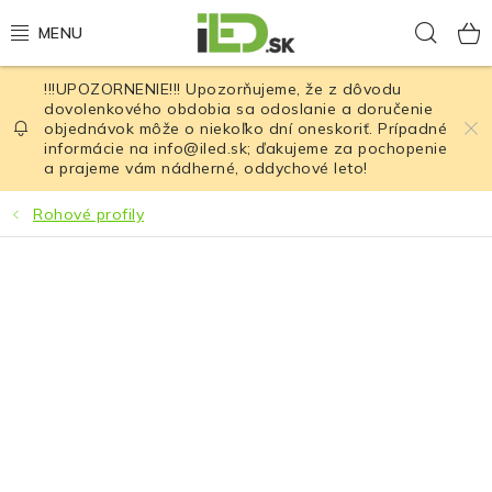
Prejsť
Hľad
na
obsah
!!!UPOZORNENIE!!! Upozorňujeme, že z dôvodu
LED osvetlenie
dovolenkového obdobia sa odoslanie a doručenie
objednávok môže o niekoľko dní oneskoriť. Prípadné
informácie na info@iled.sk; ďakujeme za pochopenie
LED baterky
a prajeme vám nádherné, oddychové leto!
LED čelovky
Rohové profily
Cyklistické osvetlenie
Akumulátory a batérie
Nabíjačky
Nože