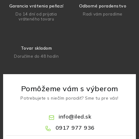
Garancia vrátenia peňazí
Odborné poradenstvo
Do 14 dní od prijatia
Radi vám poradíme
vráteného tovaru
Tovar skladom
Doručíme do 48 hodín
Pomôžeme vám s výberom
Potrebujete s niečím poradiť? Sme tu pre vás!
info
@
iled.sk
0917 977 936