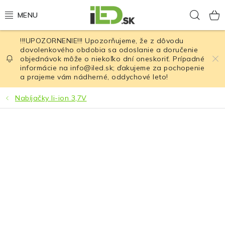
Prejsť
Hľad
na
obsah
!!!UPOZORNENIE!!! Upozorňujeme, že z dôvodu
LED osvetlenie
dovolenkového obdobia sa odoslanie a doručenie
objednávok môže o niekoľko dní oneskoriť. Prípadné
informácie na info@iled.sk; ďakujeme za pochopenie
LED baterky
a prajeme vám nádherné, oddychové leto!
LED čelovky
Nabíjačky li-ion 3,7V
Cyklistické osvetlenie
Akumulátory a batérie
Nabíjačky
Nože