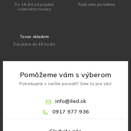
Do 14 dní od prijatia
Radi vám poradíme
vráteného tovaru
Tovar skladom
Doručíme do 48 hodín
Pomôžeme vám s výberom
Potrebujete s niečím poradiť? Sme tu pre vás!
info
@
iled.sk
0917 977 936