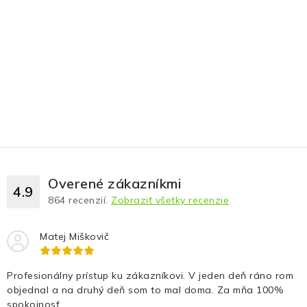
Fotopasce
Outdoor
Termovízie a nočné videnia
Tip na darček
Výpredaj
Overené zákazníkmi
4.9
Značky
864
recenzií.
Zobraziť všetky recenzie
O nás
Veľkoobchod
Obchodné podmienky
Matej Miškovič
Ochrana osobných údajov
Blog
Kontakt
Profesionálny prístup ku zákazníkovi. V jeden deň ráno rom
objednal a na druhý deň som to mal doma. Za mňa 100%
spokojnosť.