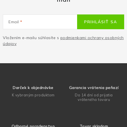
Email
PRIHLÁSIŤ SA
Vložením e-mailu súhlasíte s
podmienkami ochrany osobných
údajov
Darček k objednávke
Garancia vrátenia peňazí
K vybraným produktom
Do 14 dní od prijatia
vráteného tovaru
Odborné poradenstvo
Tovar skladom