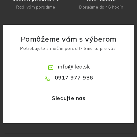
Radi vám poradíme
Doručíme do 48 hodín
Pomôžeme vám s výberom
Potrebujete s niečím poradiť? Sme tu pre vás!
info
@
iled.sk
0917 977 936
Z
á