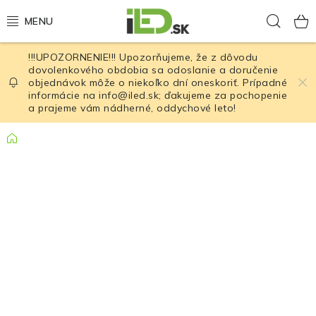
Prejsť
Hľad
na
obsah
!!!UPOZORNENIE!!! Upozorňujeme, že z dôvodu
LED osvetlenie
dovolenkového obdobia sa odoslanie a doručenie
objednávok môže o niekoľko dní oneskoriť. Prípadné
informácie na info@iled.sk; ďakujeme za pochopenie
LED baterky
a prajeme vám nádherné, oddychové leto!
LED čelovky
Domov
Cyklistické osvetlenie
Akumulátory a batérie
Nabíjačky
Nože