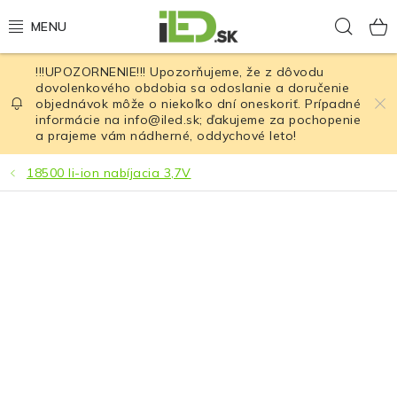
Prejsť
Hľad
na
obsah
!!!UPOZORNENIE!!! Upozorňujeme, že z dôvodu
LED osvetlenie
dovolenkového obdobia sa odoslanie a doručenie
objednávok môže o niekoľko dní oneskoriť. Prípadné
informácie na info@iled.sk; ďakujeme za pochopenie
LED baterky
a prajeme vám nádherné, oddychové leto!
LED čelovky
18500 li-ion nabíjacia 3,7V
Cyklistické osvetlenie
Akumulátory a batérie
Nabíjačky
Nože