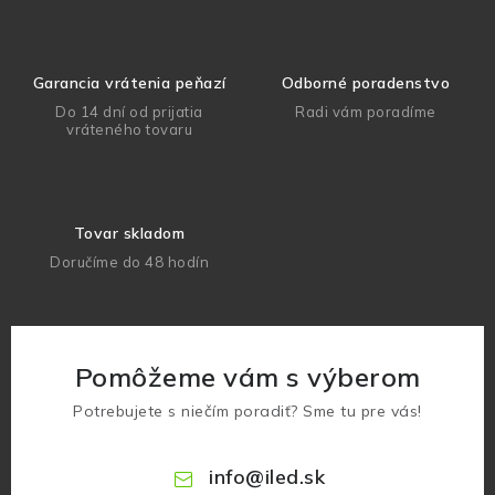
Garancia vrátenia peňazí
Odborné poradenstvo
Do 14 dní od prijatia
Radi vám poradíme
vráteného tovaru
Tovar skladom
Doručíme do 48 hodín
Pomôžeme vám s výberom
Potrebujete s niečím poradiť? Sme tu pre vás!
info
@
iled.sk