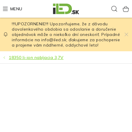
Prejsť
Hľad
na
obsah
!!!UPOZORNENIE!!! Upozorňujeme, že z dôvodu
LED osvetlenie
dovolenkového obdobia sa odoslanie a doručenie
objednávok môže o niekoľko dní oneskoriť. Prípadné
informácie na info@iled.sk; ďakujeme za pochopenie
LED baterky
a prajeme vám nádherné, oddychové leto!
LED čelovky
18350 li-ion nabíjacia 3,7V
Cyklistické osvetlenie
Akumulátory a batérie
Nabíjačky
Nože