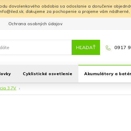
odu dovolenkového obdobia sa odoslanie a doručenie objednáv
info@iled.sk; ďakujeme za pochopenie a prajeme vám nádherné,
Ochrana osobných údajov
Blog
Kontakt
HĽADAŤ
0917 9
lovky
Cyklistické osvetlenie
Akumulátory a batér
acia 3,7V