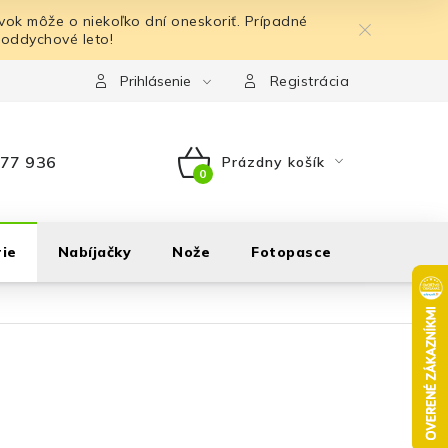
ok môže o niekoľko dní oneskoriť. Prípadné
 oddychové leto!
Prihlásenie
Registrácia
77 936
Prázdny košík
NÁKUPNÝ
KOŠÍK
ie
Nabíjačky
Nože
Fotopasce
Outdoor