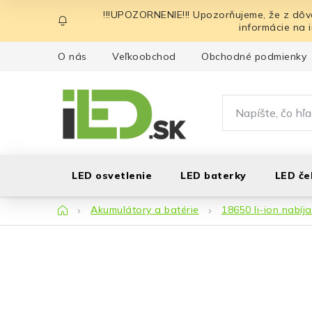
Prejsť
!!!UPOZORNENIE!!! Upozorňujeme, že z dôv
na
informácie na 
obsah
O nás
Veľkoobchod
Obchodné podmienky
LED osvetlenie
LED baterky
LED če
Domov
Akumulátory a batérie
18650 li-ion nabíj