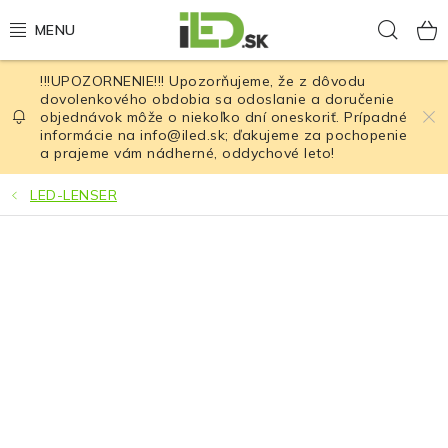
Prejsť
Hľad
na
obsah
!!!UPOZORNENIE!!! Upozorňujeme, že z dôvodu
LED osvetlenie
dovolenkového obdobia sa odoslanie a doručenie
objednávok môže o niekoľko dní oneskoriť. Prípadné
informácie na info@iled.sk; ďakujeme za pochopenie
LED baterky
a prajeme vám nádherné, oddychové leto!
LED čelovky
LED-LENSER
Cyklistické osvetlenie
Akumulátory a batérie
Nabíjačky
Nože