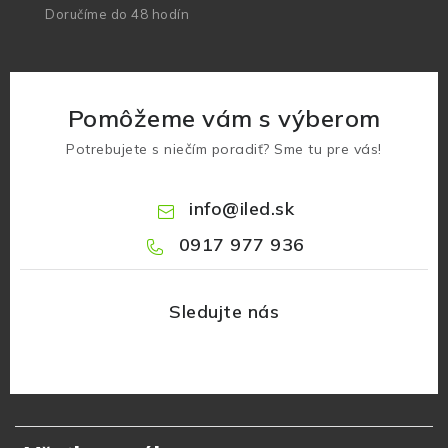
Doručíme do 48 hodín
Pomôžeme vám s výberom
Potrebujete s niečím poradiť? Sme tu pre vás!
info
@
iled.sk
0917 977 936
Z
á