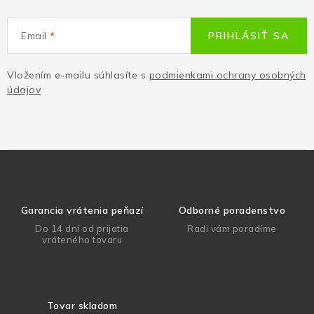
Email
PRIHLÁSIŤ SA
Vložením e-mailu súhlasíte s
podmienkami ochrany osobných
údajov
Garancia vrátenia peňazí
Odborné poradenstvo
Do 14 dní od prijatia
Radi vám poradíme
vráteného tovaru
Tovar skladom