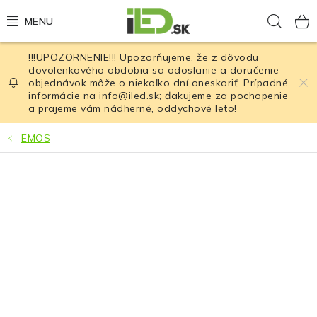
Prejsť
Hľad
na
obsah
!!!UPOZORNENIE!!! Upozorňujeme, že z dôvodu
LED osvetlenie
dovolenkového obdobia sa odoslanie a doručenie
objednávok môže o niekoľko dní oneskoriť. Prípadné
informácie na info@iled.sk; ďakujeme za pochopenie
LED baterky
a prajeme vám nádherné, oddychové leto!
LED čelovky
EMOS
Cyklistické osvetlenie
Akumulátory a batérie
Nabíjačky
Nože