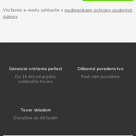
Vložením e-mailu súhlasíte s
podmienkami ochrany osobných
údajov
Garancia vrátenia peňazí
Odborné poradenstvo
Do 14 dní od prijatia
Radi vám poradíme
vráteného tovaru
Tovar skladom
Doručíme do 48 hodín