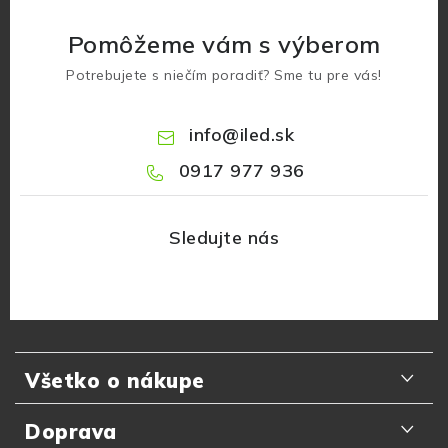
Pomôžeme vám s výberom
Potrebujete s niečím poradiť? Sme tu pre vás!
info
@
iled.sk
0917 977 936
Z
á
Všetko o nákupe
p
ä
Odporúčania zákazníkov
Doprava
t