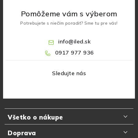
Pomôžeme vám s výberom
Potrebujete s niečím poradiť? Sme tu pre vás!
info
@
iled.sk
0917 977 936
Z
á
Všetko o nákupe
p
ä
Odporúčania zákazníkov
Doprava
t