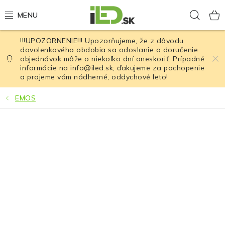
Prejsť
Hľad
na
obsah
!!!UPOZORNENIE!!! Upozorňujeme, že z dôvodu
LED osvetlenie
dovolenkového obdobia sa odoslanie a doručenie
objednávok môže o niekoľko dní oneskoriť. Prípadné
informácie na info@iled.sk; ďakujeme za pochopenie
LED baterky
a prajeme vám nádherné, oddychové leto!
LED čelovky
EMOS
Cyklistické osvetlenie
Akumulátory a batérie
Nabíjačky
Nože