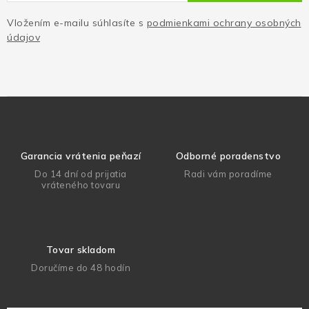
Vložením e-mailu súhlasíte s
podmienkami ochrany osobných
údajov
Garancia vrátenia peňazí
Odborné poradenstvo
Do 14 dní od prijatia
Radi vám poradíme
vráteného tovaru
Tovar skladom
Doručíme do 48 hodín