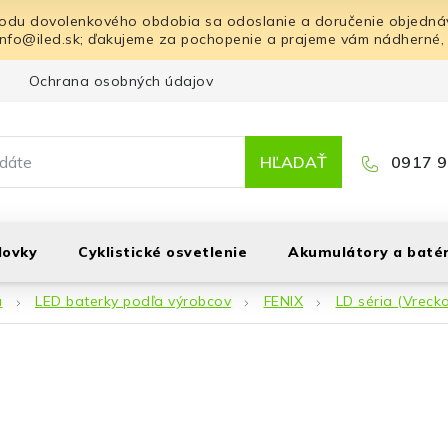
odu dovolenkového obdobia sa odoslanie a doručenie objednáv
info@iled.sk; ďakujeme za pochopenie a prajeme vám nádherné,
Ochrana osobných údajov
Blog
Kontakt
HĽADAŤ
0917 9
lovky
Cyklistické osvetlenie
Akumulátory a batér
á
LED baterky podľa výrobcov
FENIX
LD séria (Vreck