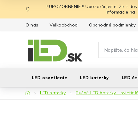
Prejsť
!!!UPOZORNENIE!!! Upozorňujeme, že z dôv
na
informácie na 
obsah
O nás
Veľkoobchod
Obchodné podmienky
LED osvetlenie
LED baterky
LED če
Domov
LED baterky
Ručné LED baterky - svietidl