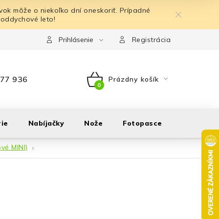
ok môže o niekoľko dní oneskoriť. Prípadné
 oddychové leto!
Prihlásenie
Registrácia
77 936
Prázdny košík
NÁKUPNÝ
KOŠÍK
ie
Nabíjačky
Nože
Fotopasce
Outdoor
ové MINI)