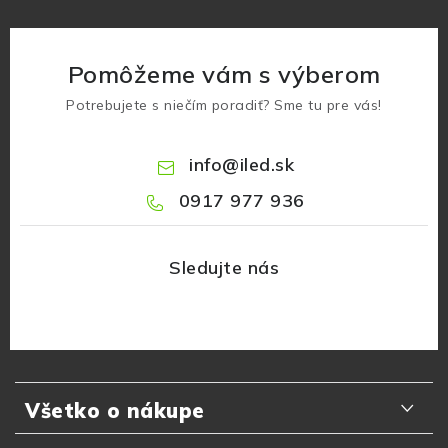
Pomôžeme vám s výberom
Potrebujete s niečím poradiť? Sme tu pre vás!
info
@
iled.sk
0917 977 936
Z
á
Všetko o nákupe
p
ä