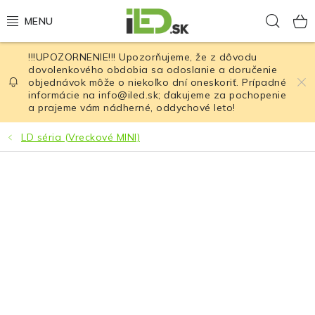
Prejsť
Hľad
na
obsah
!!!UPOZORNENIE!!! Upozorňujeme, že z dôvodu
LED osvetlenie
dovolenkového obdobia sa odoslanie a doručenie
objednávok môže o niekoľko dní oneskoriť. Prípadné
informácie na info@iled.sk; ďakujeme za pochopenie
LED baterky
a prajeme vám nádherné, oddychové leto!
LED čelovky
LD séria (Vreckové MINI)
Cyklistické osvetlenie
Akumulátory a batérie
Nabíjačky
Nože