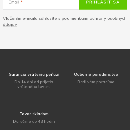
Email
PRIHLÁSIŤ SA
Vložením e-mailu súhlasíte s
podmienkami ochrany osobných
údajov
Garancia vrátenia peňazí
Odborné poradenstvo
Do 14 dní od prijatia
Radi vám poradíme
vráteného tovaru
Tovar skladom
Doručíme do 48 hodín