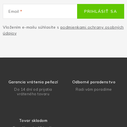
Email
PRIHLÁSIŤ SA
Vložením e-mailu súhlasíte s
podmienkami ochrany osobných
údajov
Garancia vrátenia peňazí
Odborné poradenstvo
Do 14 dní od prijatia
Radi vám poradíme
vráteného tovaru
Tovar skladom