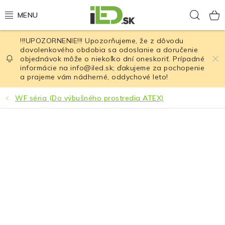
Prejsť
Hľad
na
obsah
!!!UPOZORNENIE!!! Upozorňujeme, že z dôvodu
LED osvetlenie
dovolenkového obdobia sa odoslanie a doručenie
objednávok môže o niekoľko dní oneskoriť. Prípadné
informácie na info@iled.sk; ďakujeme za pochopenie
LED baterky
a prajeme vám nádherné, oddychové leto!
LED čelovky
WF séria (Do výbušného prostredia ATEX)
Cyklistické osvetlenie
Akumulátory a batérie
Nabíjačky
Nože