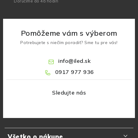
Doručíme do 48 hodín
Pomôžeme vám s výberom
Potrebujete s niečím poradiť? Sme tu pre vás!
info
@
iled.sk
0917 977 936
Z
á
Všetko o nákupe