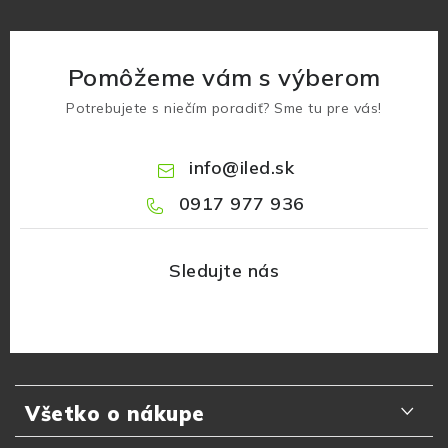
Pomôžeme vám s výberom
Potrebujete s niečím poradiť? Sme tu pre vás!
info
@
iled.sk
0917 977 936
Z
á
Všetko o nákupe
p