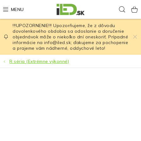
Prejsť
Hľad
na
obsah
!!!UPOZORNENIE!!! Upozorňujeme, že z dôvodu
LED osvetlenie
dovolenkového obdobia sa odoslanie a doručenie
objednávok môže o niekoľko dní oneskoriť. Prípadné
informácie na info@iled.sk; ďakujeme za pochopenie
LED baterky
a prajeme vám nádherné, oddychové leto!
LED čelovky
R séria (Extrémne výkonné)
Cyklistické osvetlenie
Akumulátory a batérie
Nabíjačky
Nože