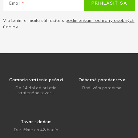
Email
PRIHLÁSIŤ SA
Vložením e-mailu súhlasíte s
podmienkami ochrany osobných
údajov
Garancia vrátenia peňazí
Odborné poradenstvo
Do 14 dní od prijatia
Radi vám poradíme
vráteného tovaru
Tovar skladom
Doručíme do 48 hodín