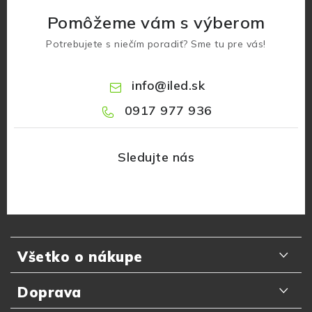
Pomôžeme vám s výberom
Potrebujete s niečím poradiť? Sme tu pre vás!
info
@
iled.sk
0917 977 936
Z
á
Všetko o nákupe
p
ä
Odporúčania zákazníkov
Doprava
t