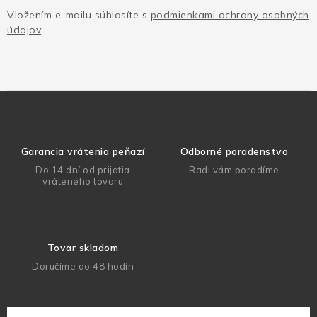
Vložením e-mailu súhlasíte s
podmienkami ochrany osobných
údajov
Garancia vrátenia peňazí
Odborné poradenstvo
Do 14 dní od prijatia
Radi vám poradíme
vráteného tovaru
Tovar skladom
Doručíme do 48 hodín