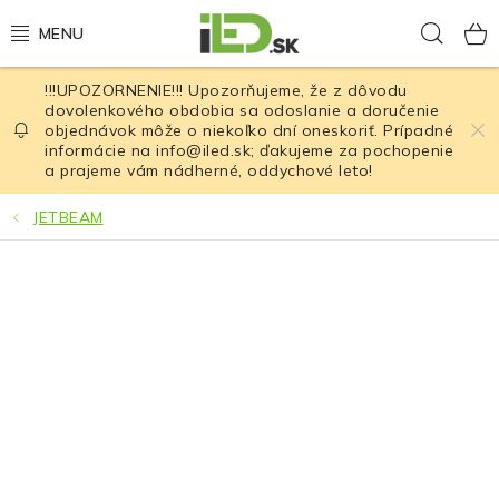
Prejsť
Hľad
na
obsah
!!!UPOZORNENIE!!! Upozorňujeme, že z dôvodu
LED osvetlenie
dovolenkového obdobia sa odoslanie a doručenie
objednávok môže o niekoľko dní oneskoriť. Prípadné
informácie na info@iled.sk; ďakujeme za pochopenie
LED baterky
a prajeme vám nádherné, oddychové leto!
LED čelovky
JETBEAM
Cyklistické osvetlenie
Akumulátory a batérie
Nabíjačky
Nože