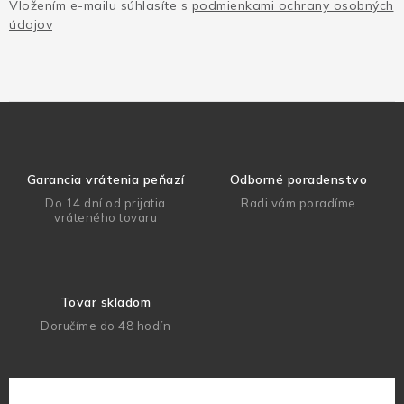
Vložením e-mailu súhlasíte s
podmienkami ochrany osobných
údajov
Garancia vrátenia peňazí
Odborné poradenstvo
Do 14 dní od prijatia
Radi vám poradíme
vráteného tovaru
Tovar skladom
Doručíme do 48 hodín