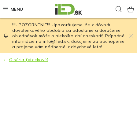
Prejsť
Hľad
na
obsah
!!!UPOZORNENIE!!! Upozorňujeme, že z dôvodu
LED osvetlenie
dovolenkového obdobia sa odoslanie a doručenie
objednávok môže o niekoľko dní oneskoriť. Prípadné
informácie na info@iled.sk; ďakujeme za pochopenie
LED baterky
a prajeme vám nádherné, oddychové leto!
LED čelovky
G séria (Vreckové)
Cyklistické osvetlenie
Akumulátory a batérie
Nabíjačky
Nože