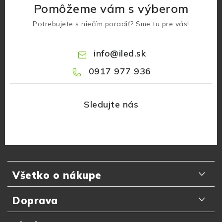
Pomôžeme vám s výberom
Potrebujete s niečím poradiť? Sme tu pre vás!
info
@
iled.sk
0917 977 936
Z
á
Všetko o nákupe
p
ä
Odporúčania zákazníkov
Doprava
t
Najčastejšie otázky
i
Doručenie kuriérom GLS