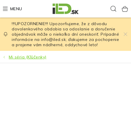
Prejsť
Hľad
na
obsah
!!!UPOZORNENIE!!! Upozorňujeme, že z dôvodu
LED osvetlenie
dovolenkového obdobia sa odoslanie a doručenie
objednávok môže o niekoľko dní oneskoriť. Prípadné
informácie na info@iled.sk; ďakujeme za pochopenie
LED baterky
a prajeme vám nádherné, oddychové leto!
LED čelovky
Mi séria (Kľúčenky)
Cyklistické osvetlenie
Akumulátory a batérie
Nabíjačky
Nože