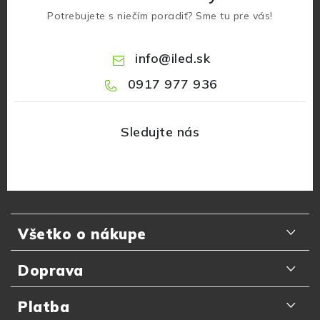
Potrebujete s niečím poradiť? Sme tu pre vás!
info
@
iled.sk
0917 977 936
Z
á
Všetko o nákupe
p
ä
Odporúčania zákazníkov
Doprava
t
Najčastejšie otázky
i
Doručenie kuriérom GLS
Platba
Prečo nakupovať u nás