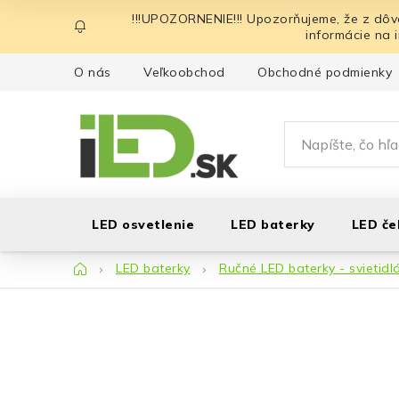
Prejsť
!!!UPOZORNENIE!!! Upozorňujeme, že z dôv
na
informácie na 
obsah
O nás
Veľkoobchod
Obchodné podmienky
LED osvetlenie
LED baterky
LED če
Domov
LED baterky
Ručné LED baterky - svietidl