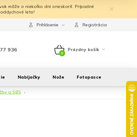
ok môže o niekoľko dní oneskoriť. Prípadné
 oddychové leto!
Prihlásenie
Registrácia
77 936
Prázdny košík
NÁKUPNÝ
KOŠÍK
ie
Nabíjačky
Nože
Fotopasce
Outdoor
užby a SBS