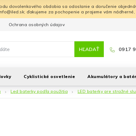
odu dovolenkového obdobia sa odoslanie a doručenie objednáv
info@iled.sk; ďakujeme za pochopenie a prajeme vám nádherné,
Ochrana osobných údajov
Blog
Kontakt
HĽADAŤ
0917 9
lovky
Cyklistické osvetlenie
Akumulátory a batér
á
Led baterky podľa použitia
LED baterky pre stražné sl