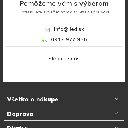
Pomôžeme vám s výberom
Potrebujete s niečím poradiť? Sme tu pre vás!
info
@
iled.sk
0917 977 936
Z
á
Všetko o nákupe
p
ä
Odporúčania zákazníkov
Doprava
t
Najčastejšie otázky
i
Doručenie kuriérom GLS