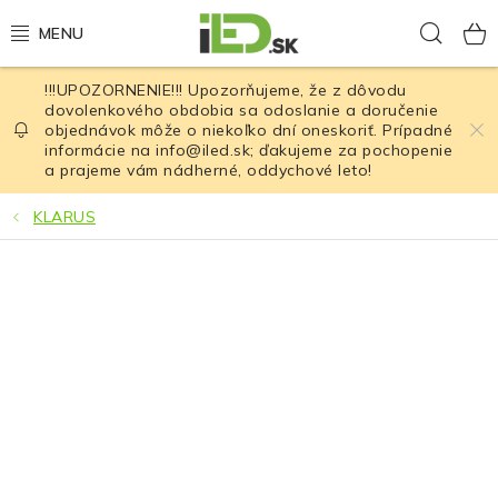
Prejsť
Hľad
na
obsah
!!!UPOZORNENIE!!! Upozorňujeme, že z dôvodu
LED osvetlenie
dovolenkového obdobia sa odoslanie a doručenie
objednávok môže o niekoľko dní oneskoriť. Prípadné
informácie na info@iled.sk; ďakujeme za pochopenie
LED baterky
a prajeme vám nádherné, oddychové leto!
LED čelovky
KLARUS
Cyklistické osvetlenie
Akumulátory a batérie
Nabíjačky
Nože