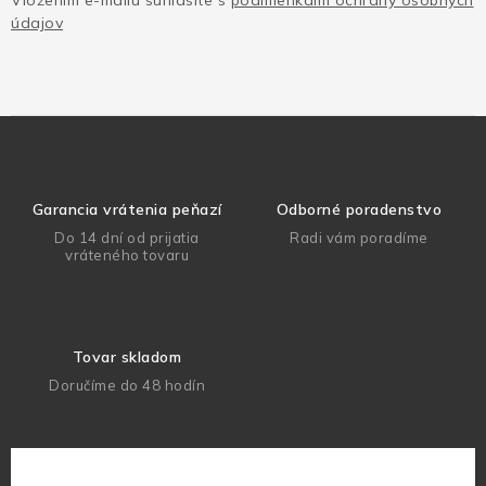
Vložením e-mailu súhlasíte s
podmienkami ochrany osobných
údajov
Garancia vrátenia peňazí
Odborné poradenstvo
Do 14 dní od prijatia
Radi vám poradíme
vráteného tovaru
Tovar skladom
Doručíme do 48 hodín